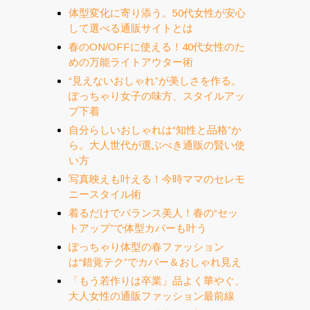
体型変化に寄り添う。50代女性が安心
して選べる通販サイトとは
春のON/OFFに使える！40代女性のた
めの万能ライトアウター術
“見えないおしゃれ”が美しさを作る。
ぽっちゃり女子の味方、スタイルアッ
プ下着
自分らしいおしゃれは“知性と品格”か
ら。大人世代が選ぶべき通販の賢い使
い方
写真映えも叶える！今時ママのセレモ
ニースタイル術
着るだけでバランス美人！春の“セッ
トアップ”で体型カバーも叶う
ぽっちゃり体型の春ファッション
は“錯覚テク”でカバー＆おしゃれ見え
「もう若作りは卒業」品よく華やぐ、
大人女性の通販ファッション最前線