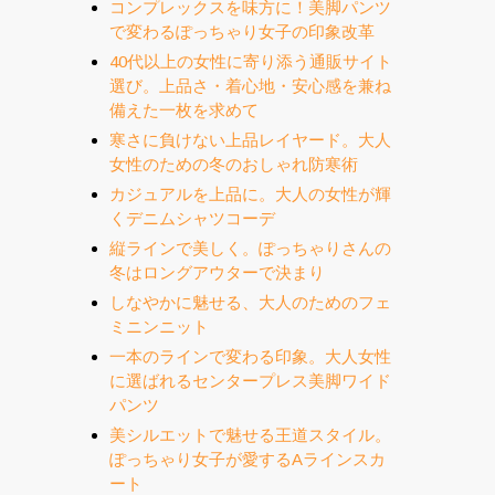
コンプレックスを味方に！美脚パンツ
で変わるぽっちゃり女子の印象改革
40代以上の女性に寄り添う通販サイト
選び。上品さ・着心地・安心感を兼ね
備えた一枚を求めて
寒さに負けない上品レイヤード。大人
女性のための冬のおしゃれ防寒術
カジュアルを上品に。大人の女性が輝
くデニムシャツコーデ
縦ラインで美しく。ぽっちゃりさんの
冬はロングアウターで決まり
しなやかに魅せる、大人のためのフェ
ミニンニット
一本のラインで変わる印象。大人女性
に選ばれるセンタープレス美脚ワイド
パンツ
美シルエットで魅せる王道スタイル。
ぽっちゃり女子が愛するAラインスカ
ート