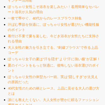
インナー活用術
ぽっちゃり女性こそ浴衣を楽しみたい！着用簡単なセパレ
ート浴衣が人気の理由
一枚で華やぐ。40代からのレースブラウス特集
汗ばむ季節を快適に。ぽっちゃり女性が選びたい機能性服
のポイント
着付け不要で夏を楽しむ。今どき浴衣が女性たちに支持さ
れる理由
大人女性の魅力を引き立てる。“刺繍ブラウス”で作る上品
コーデ
ぽっちゃり女子の夏は“汗を隠す”より“汗に強い服”が正解！
夏のイベントをもっと快適に。後悔しない浴衣選びのポイ
ント
ぽっちゃり女性の体型カバー術。実は“隠しすぎ”が太見え
の原因だった
40代女性のための柄とレース。上品に見せる大人の選び方
とは
誰にも教えたくない。大人女性が密かに頼るファッション
通販サイトとは