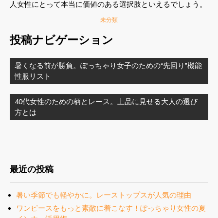
人女性にとって本当に価値のある選択肢といえるでしょう。
未分類
投稿ナビゲーション
暑くなる前が勝負。ぽっちゃり女子のための“先回り”機能
性服リスト
40代女性のための柄とレース。上品に見せる大人の選び
方とは
最近の投稿
暑い季節でも軽やかに。レーストップスが人気の理由
ワンピースをもっと素敵に着こなす！ぽっちゃり女性の夏