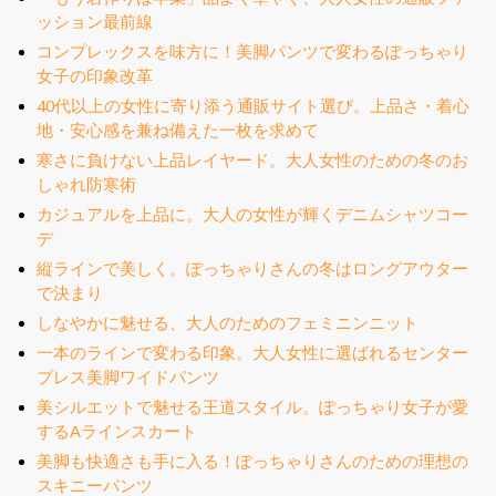
ッション最前線
コンプレックスを味方に！美脚パンツで変わるぽっちゃり
女子の印象改革
40代以上の女性に寄り添う通販サイト選び。上品さ・着心
地・安心感を兼ね備えた一枚を求めて
寒さに負けない上品レイヤード。大人女性のための冬のお
しゃれ防寒術
カジュアルを上品に。大人の女性が輝くデニムシャツコー
デ
縦ラインで美しく。ぽっちゃりさんの冬はロングアウター
で決まり
しなやかに魅せる、大人のためのフェミニンニット
一本のラインで変わる印象。大人女性に選ばれるセンター
プレス美脚ワイドパンツ
美シルエットで魅せる王道スタイル。ぽっちゃり女子が愛
するAラインスカート
美脚も快適さも手に入る！ぽっちゃりさんのための理想の
スキニーパンツ