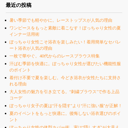
最近の投稿
暑い季節でも軽やかに。レーストップスが人気の理由
ワンピースをもっと素敵に着こなす！ぽっちゃり女性の夏
インナー活用術
ぽっちゃり女性こそ浴衣を楽しみたい！着用簡単なセパレ
ート浴衣が人気の理由
一枚で華やぐ。40代からのレースブラウス特集
汗ばむ季節を快適に。ぽっちゃり女性が選びたい機能性服
のポイント
着付け不要で夏を楽しむ。今どき浴衣が女性たちに支持さ
れる理由
大人女性の魅力を引き立てる。“刺繍ブラウス”で作る上品
コーデ
ぽっちゃり女子の夏は“汗を隠す”より“汗に強い服”が正解！
夏のイベントをもっと快適に。後悔しない浴衣選びのポイ
ント
ぽっちゃり女性の体型カバー術。実は“隠しすぎ”が太見え