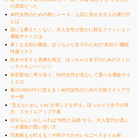
の原因だった
40代女性のための柄とレース。上品に見せる大人の選び方
とは
誰にも教えたくない。大人女性が密かに頼るファッション
通販サイトとは
暑くなる前が勝負。ぽっちゃり女子のための“先回り”機能
性服リスト
動きやすさと美脚を両立。ぽっちゃり女子のためのストレ
ッチスキニーパンツ
体型変化に寄り添う。50代女性が安心して選べる通販サイ
トとは
春のON/OFFに使える！40代女性のための万能ライトアウ
ター術
“見えないおしゃれ”が美しさを作る。ぽっちゃり女子の味
方、スタイルアップ下着
自分らしいおしゃれは“知性と品格”から。大人世代が選ぶ
べき通販の賢い使い方
写真映えも叶える！今時ママのセレモニースタイル術