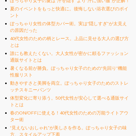
ぽっちゃり女子の夏は“汗を隠す”より“汗に強い服”が正解！
夏のイベントをもっと快適に。後悔しない浴衣選びのポイ
ント
ぽっちゃり女性の体型カバー術。実は“隠しすぎ”が太見え
の原因だった
40代女性のための柄とレース。上品に見せる大人の選び方
とは
誰にも教えたくない。大人女性が密かに頼るファッション
通販サイトとは
暑くなる前が勝負。ぽっちゃり女子のための“先回り”機能
性服リスト
動きやすさと美脚を両立。ぽっちゃり女子のためのストレ
ッチスキニーパンツ
体型変化に寄り添う。50代女性が安心して選べる通販サイ
トとは
春のON/OFFに使える！40代女性のための万能ライトアウ
ター術
“見えないおしゃれ”が美しさを作る。ぽっちゃり女子の味
方、スタイルアップ下着