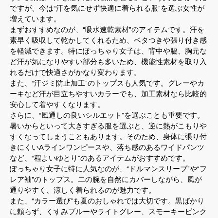
ですが、今は“汗を気にせず快適に着られる服”を選ぶ女性が
増えています。
まずおすすめなのが、“吸水速乾素材”のアイテムです。汗を
素早く吸収して乾かしてくれるため、ベタつきや張り付き感
を軽減できます。特にぽっちゃり女子は、背中や脇、胸元な
ど汗が気になりやすい部分も多いため、機能性素材を取り入
れるだけで快適さがかなり変わります。
また、“汗ジミ防止加工”のトップスも人気です。グレーやカ
ーキなど汗が目立ちやすいカラーでも、加工素材なら比較的
安心して着やすくなります。
さらに、“風通しの良いシルエット”を選ぶことも重要です。
暑いからといって大きすぎる服を選ぶと、逆に熱がこもりや
すくなってしまうこともあります。そのため、身体に張り付
きにくいAラインワンピースや、落ち感のあるワイドパンツ
など、“程よいゆとり”のあるアイテムがおすすめです。
ぽっちゃり女子に特に人気なのが、“ドルマンスリーブ”や“フ
レア袖”のトップス。二の腕を自然にカバーしながら、風が
通りやすく、涼しく着られるのが魅力です。
また、“カラー選び”も夏のおしゃれでは大切です。黒ばかり
に頼らず、くすみブルーやライトグレー、スモーキーピンク