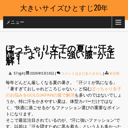
大きいサイズひとすじ20年
メニュー
ぽっちゃり女子の夏は“汗を
隠す”より“汗に強い服”が正
解！
57ojj4
|
2026年5月19日
|
コメントはまだありません
|
未分類
毎年どんどん厳しくなる夏の暑さ。「汗ジミが気になる」
「暑すぎておしゃれどころじゃない」と悩む
ぽっちゃり女子
のお悩みをGOLDJAPANの服で解消
も多いのではないでしょ
うか。特に汗をかきやすい夏は、体型カバーだけではな
く、“快適に過ごせるか”もファッション選びの重要なポイン
トになります。
そこで最近注目されているのが、“汗に強いファッション”で
す。以前は「汗を隠すために黒を着る」という人も多かった